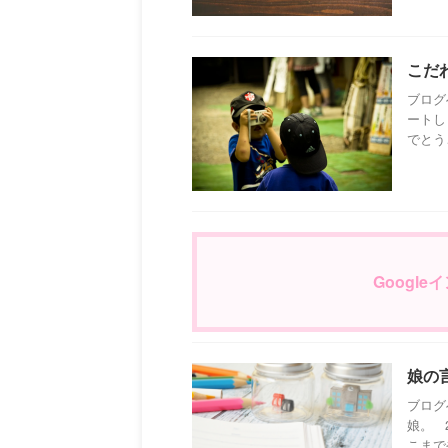
こだ
ブログ
ートし
でとうご
Googl
娘の
ブログ
娘。 
こまでや