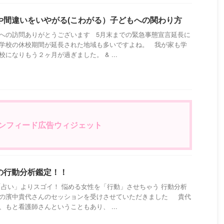
や間違いをいやがる(こわがる）子どもへの関わり方
への訪問ありがとうございます 5月末までの緊急事態宣言延長に
学校の休校期間が延長された地域も多いですよね。 我が家も学
校になりもう２ヶ月が過ぎました。 & ...
eインフィード広告ウィジェット
の行動分析鑑定！！
「占い」よりスゴイ！ 悩める女性を「行動」させちゃう 行動分析
の濱中貴代さんのセッションを受けさせていただきました 貴代
、もと看護師さんということもあり、 ...