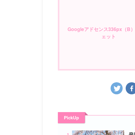
Googleアドセンス336px（B
ェット
PickUp
1
発