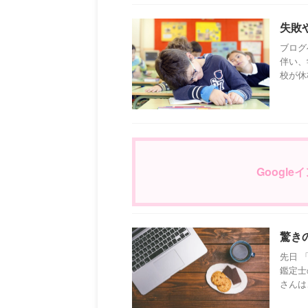
失敗
ブログ
伴い、
校が休
Googl
驚き
先日 
鑑定士
さんは