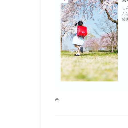
こ
ん
障害
-