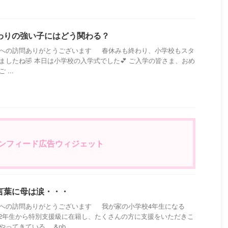
わりの強い子にはどう関わる？
への訪問ありがとうございます 春休みも終わり、小学校もスタ
ましたね🤣 本日は小学校の入学式でした💕 ご入学の皆さま、おめ
 ...
eインフィード広告ウィジェット
言葉に母は涙・・・
への訪問ありがとうございます 我が家の小学校4年生になる
2年生から特別支援級に在籍し、たくさんの方に支援をいただきこ
ってきている。 &nb ...