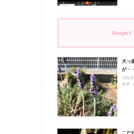
Googl
大っ
が・
ブログ
🎶
こだ