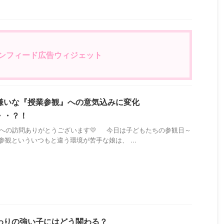
eインフィード広告ウィジェット
嫌いな『授業参観』への意気込みに変化
・・？！
への訪問ありがとうございます💛 今日は子どもたちの参観日～
 参観といういつもと違う環境が苦手な娘は、 ...
わりの強い子にはどう関わる？