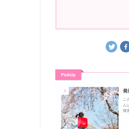
PickUp
1
発
こ
ん
障害