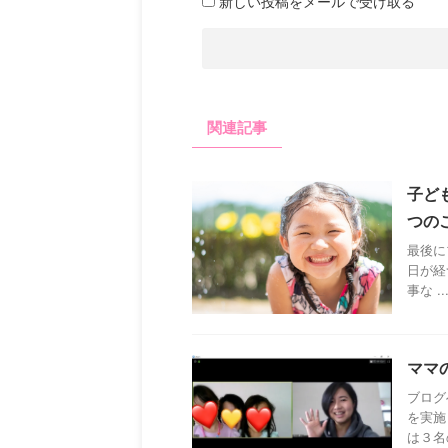
新しい投稿をメールで受け取る
関連記事
子ど
つの
最後に
日が経
事な ..
ママ
ブログ
を実施
は３名