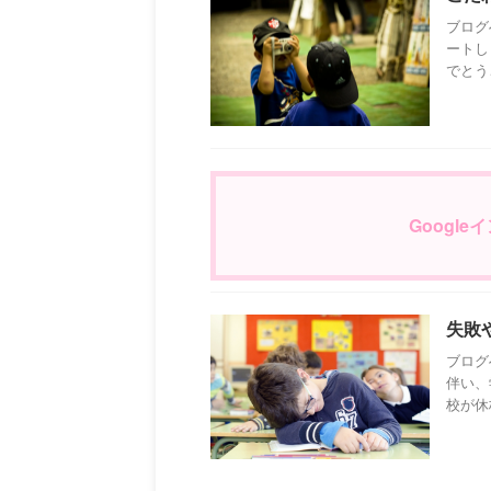
ブログ
ートし
でとうご
Googl
失敗
ブログ
伴い、
校が休