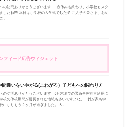
への訪問ありがとうございます 春休みも終わり、小学校もスタ
ましたね🤣 本日は小学校の入学式でした💕 ご入学の皆さま、おめ
 ...
eインフィード広告ウィジェット
や間違いをいやがる(こわがる）子どもへの関わり方
への訪問ありがとうございます 5月末までの緊急事態宣言延長に
学校の休校期間が延長された地域も多いですよね。 我が家も学
校になりもう２ヶ月が過ぎました。 & ...